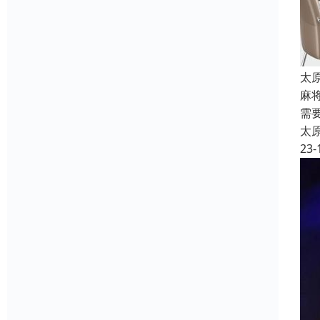
太
麻
需
太
23-