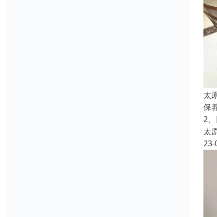
太
保
2
太
23-