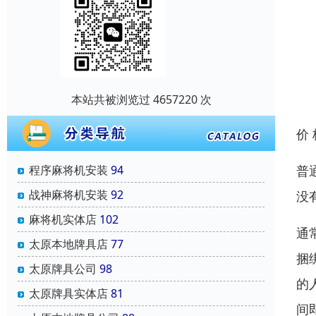
本站共被浏览过 4657220 次
价
普
程序麻将机安装
94
战神麻将机安装
92
没
麻将机实体店
102
通
太原本地牌具店
77
捆
太原牌具公司
98
的
太原牌具实体店
81
间