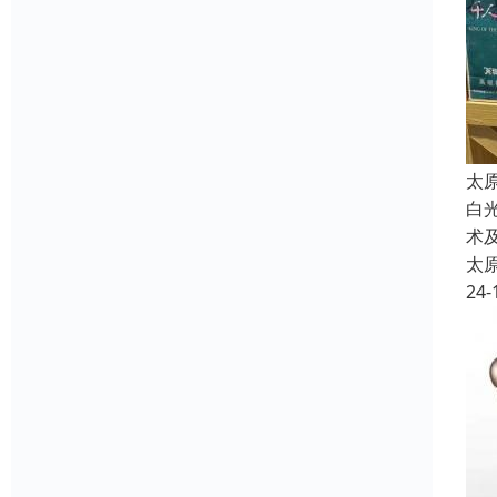
太
白
术
太
24-