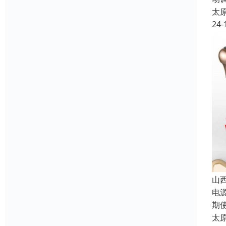
太
24-
山
电
期
太