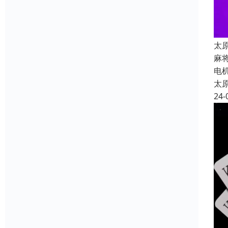
太
麻
电
太
24-