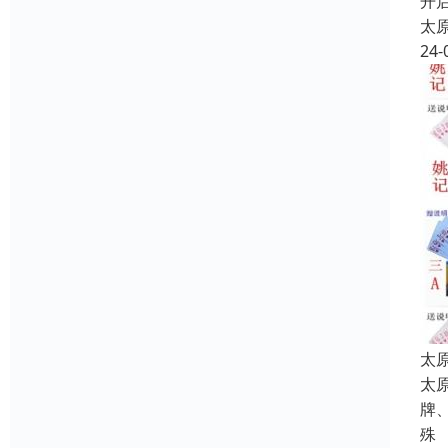
开
太
24-
太
太
牌
殊