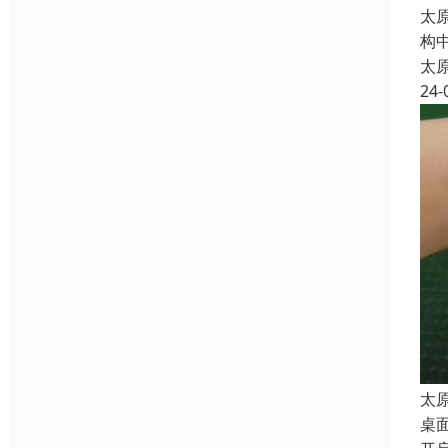
太
构
太
24-
太
桌