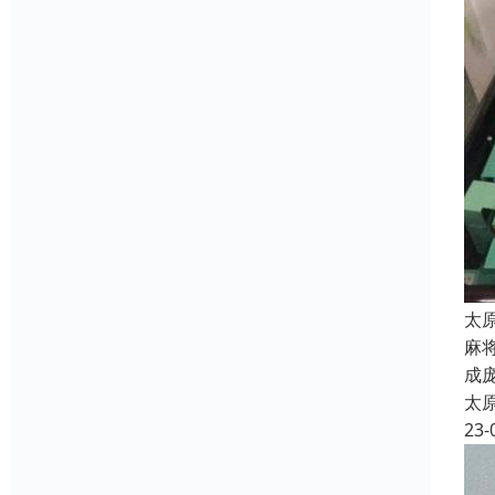
太
麻
成
太
23-