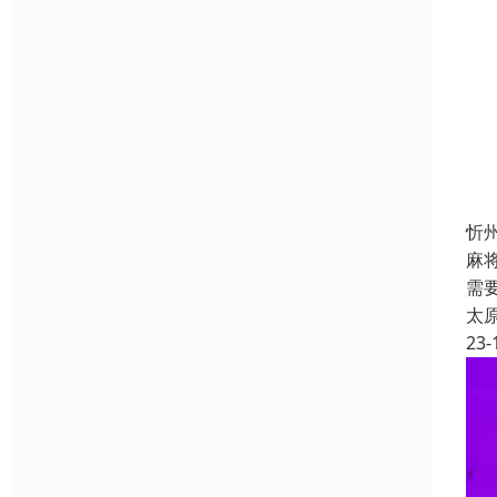
忻
麻
需
太
23-